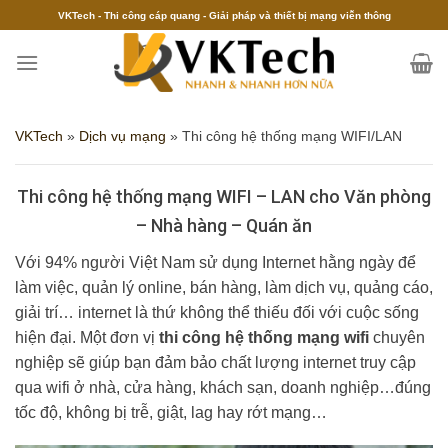
Skip
VKTech - Thi công cáp quang - Giải pháp và thiết bị mạng viễn thông
to
content
VKTech
»
Dịch vụ mạng
»
Thi công hệ thống mạng WIFI/LAN
Thi công hệ thống mạng WIFI – LAN cho Văn phòng
– Nhà hàng – Quán ăn
Với 94% người Việt Nam sử dụng Internet hằng ngày để
làm việc, quản lý online, bán hàng, làm dịch vụ, quảng cáo,
giải trí… internet là thứ không thể thiếu đối với cuộc sống
hiện đại. Một đơn vị
thi công hệ thống mạng wifi
chuyên
nghiệp sẽ giúp bạn đảm bảo chất lượng internet truy cập
qua wifi ở nhà, cửa hàng, khách sạn, doanh nghiệp…đúng
tốc độ, không bị trễ, giật, lag hay rớt mạng…