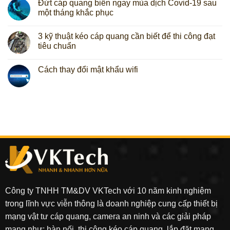
Đứt cáp quang biển ngay mùa dịch Covid-19 sau
một tháng khắc phục
3 kỹ thuật kéo cáp quang cần biết để thi công đạt
tiêu chuẩn
Cách thay đổi mật khẩu wifi
Công ty TNHH TM&DV VKTech với 10 năm kinh nghiệm
trong lĩnh vực viễn thông là doanh nghiệp cung cấp thiết bị
mạng vật tư cáp quang, camera an ninh và các giải pháp
mạng như: hàn nối, thi công kéo cáp quang, lắp đặt mạng