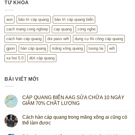
TỪ KHÓA
aon
bảo trì cáp quang
bảo trì cáp quang biển
cach mang cong nghiep
cap quang
cong nghe
cách hàn cáp quang
doi pass wifi
dụng cụ thi công cáp quang
gpon
hàn cáp quang
măng xông quang
tuong lai
wifi
xa hoi 5.0
đứt cáp quang
BÀI VIẾT MỚI
CÁP QUANG BIỂN AAG SỬA CHỮA 10 NGÀY
GIẢM 70% CHẤT LƯỢNG
Cách hàn cáp quang trong măng xông ai cũng có
thể làm được