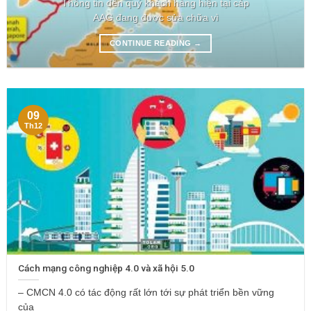
Thông tin đến quý khách hàng hiện tại cáp
AAG đang được sửa chữa vì
CONTINUE READING
→
09
Th12
Cách mạng công nghiệp 4.0 và xã hội 5.0
– CMCN 4.0 có tác động rất lớn tới sự phát triển bền vững
của