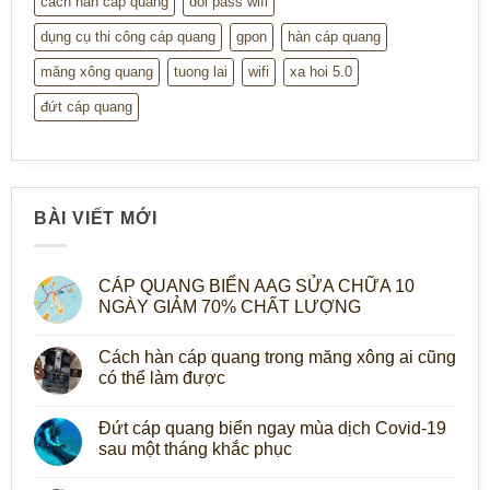
cách hàn cáp quang
doi pass wifi
dụng cụ thi công cáp quang
gpon
hàn cáp quang
măng xông quang
tuong lai
wifi
xa hoi 5.0
đứt cáp quang
BÀI VIẾT MỚI
CÁP QUANG BIỂN AAG SỬA CHỮA 10
NGÀY GIẢM 70% CHẤT LƯỢNG
Cách hàn cáp quang trong măng xông ai cũng
có thể làm được
Đứt cáp quang biển ngay mùa dịch Covid-19
sau một tháng khắc phục